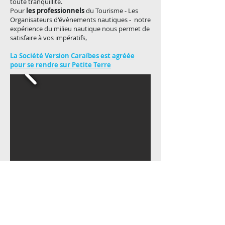
toute tranquillité.
Pour
les professionnels
du Tourisme - Les
Organisateurs d'évènements nautiques - notre
expérience du milieu nautique nous permet de
satisfaire à vos impératifs
.
La Société Version Caraïbes est agréée
pour se rendre sur Petite Terre
© 2024 Version Caraïbes. Tous droits réservés